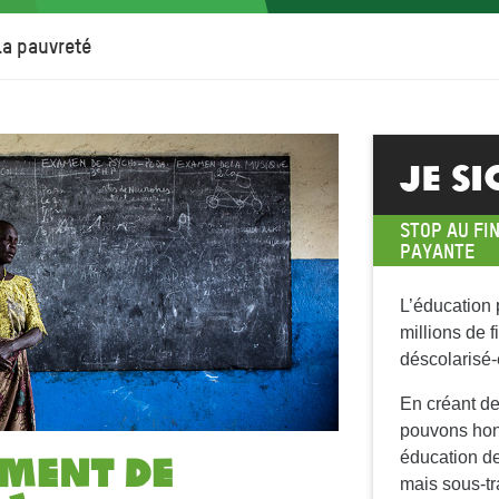
la pauvreté
Je S
STOP AU FI
PAYANTE
L’éducation 
millions de f
déscolarisé-
En créant de
pouvons hono
ement de
éducation de 
mais sous-tra