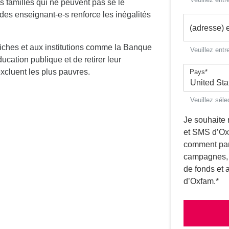
 familles qui ne peuvent pas se le
 des enseignant-e-s renforce les inégalités
(adresse) 
riches et aux institutions comme la Banque
Veuillez entr
ucation publique et de retirer leur
xcluent les plus pauvres.
Pays
*
Veuillez séle
Je souhaite 
et SMS d’Ox
comment part
campagnes, a
de fonds et 
d’Oxfam.
*