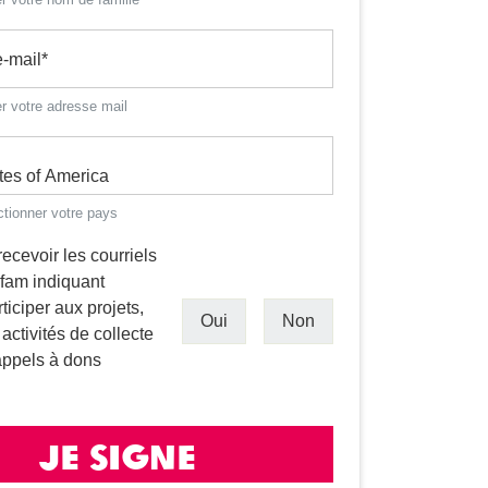
e-mail
*
er votre adresse mail
ctionner votre pays
recevoir les courriels
fam indiquant
iciper aux projets,
Oui
Non
ctivités de collecte
appels à dons
Je Signe