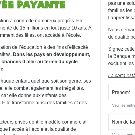
vée payante
pas une solu
familles les
l’apprentiss
cation a connu de nombreux progrès. En
menté de 15 millions en tout juste 10 ans. À
Nous demand
amment des filles, ont accédé à l’école.
de qualité po
ion de l’éducation à des fins d’efficacité
Signez cette
lités.
Dans les pays en développement,
la Banque mo
de chances d’aller au terme du cycle
excluent les 
e.
La carta est
 chaque enfant, quel que soit son genre, ses
e, elle combat également les inégalités.
Prenom
*
, car elle donne aux enfants des
. Elle transforme ainsi des familles et des
Veuillez entr
acteurs privés dont le modèle commercial
Nom de fam
que l’accès à l’école et la qualité de
Veuillez entr