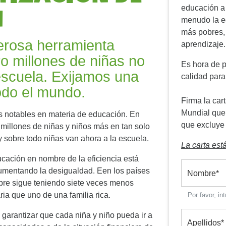
n
educación a 
menudo la e
más pobres, 
erosa herramienta
aprendizaje
ro millones de niñas no
Es hora de p
 escuela. Exijamos una
calidad par
odo el mundo.
Firma la cart
Mundial que 
s notables en materia de educación. En
que excluye
 millones de niñas y niños más en tan solo
 sobre todo niñas van ahora a la escuela.
La carta est
ducación en nombre de la eficiencia está
aumentando la desigualdad. Een los países
Nombre
*
obre sigue teniendo siete veces menos
ia que uno de una familia rica.
Por favor, i
 garantizar que cada niña y niño pueda ir a
Apellidos
*