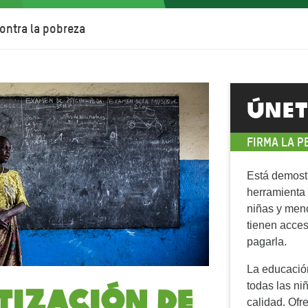
ontra la pobreza
ÚNET
FIRMA LA P
Está demost
herramienta 
niñas y men
tienen acce
pagarla.
La educación
atización de
todas las ni
calidad. Ofr