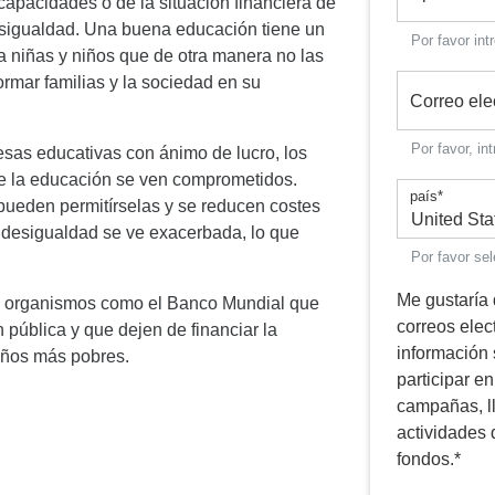
apacidades o de la situación financiera de
desigualdad. Una buena educación tiene un
Por favor int
a niñas y niños que de otra manera no las
formar familias y la sociedad en su
Correo ele
Por favor, in
sas educativas con ánimo de lucro, los
de la educación se ven comprometidos.
país
*
pueden permitírselas y se reducen costes
a desigualdad se ve exacerbada, lo que
Por favor se
Me gustaría
 y a organismos como el Banco Mundial que
correos ele
n pública y que dejen de financiar la
información
iños más pobres.
participar e
campañas, l
actividades 
fondos.
*