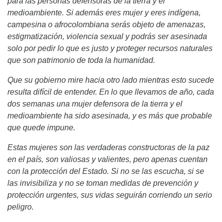
para las personas defensoras de la tierra y el
medioambiente. Si adem
á
s eres mujer y eres ind
í
gena,
campesina o afrocolombiana ser
á
s objeto de amenazas,
estigmatizaci
ó
n, violencia sexual y podr
á
s ser asesinada
solo por pedir lo que es justo y proteger recursos naturales
que son patrimonio de toda la humanidad.
Que su gobierno mire hacia otro lado mientras esto sucede
resulta dif
í
cil de entender. En lo que llevamos de a
ñ
o, cada
dos semanas una mujer defensora de la tierra y el
medioambiente ha sido asesinada, y es m
á
s que probable
que quede impune.
Estas mujeres son las verdaderas constructoras de la paz
en el pa
í
s, son valiosas y valientes, pero apenas cuentan
con la protecci
ó
n del Estado. Si no se las escucha, si se
las invisibiliza y no se toman medidas de prevenci
ó
n y
protecci
ó
n urgentes, sus vidas seguir
á
n corriendo un serio
peligro.