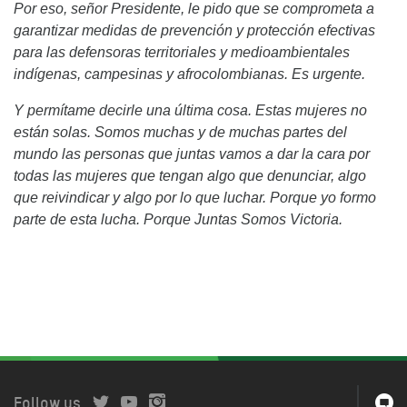
Por eso, se
ñ
or Presidente, le pido que se comprometa a
garantizar medidas de prevenci
ó
n y protecci
ó
n efectivas
para las defensoras territoriales y medioambientales
ind
í
genas, campesinas y afrocolombianas. Es urgente.
Y perm
í
tame decirle una
ú
ltima cosa. Estas mujeres no
est
á
n solas. Somos muchas y de muchas partes del
mundo las personas que juntas vamos a dar la cara por
todas las mujeres que tengan algo que denunciar, algo
que reivindicar y algo por lo que luchar. Porque yo formo
parte de esta lucha. Porque Juntas Somos Victoria.
Follow us