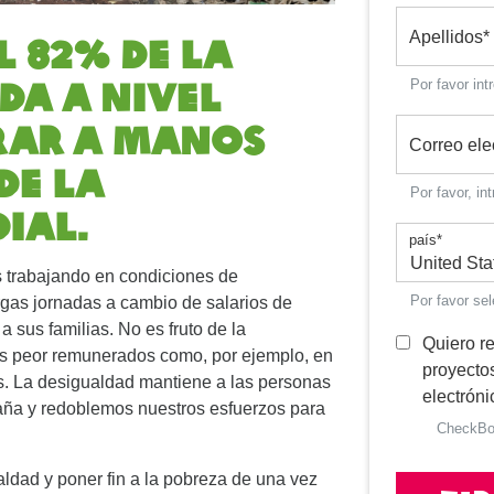
l 82% de la
Apellidos
*
da a nivel
Por favor int
rar a manos
Correo ele
de la
Por favor, in
ial.
país
*
 trabajando en condiciones de
Por favor se
rgas jornadas a cambio de salarios de
sus familias. No es fruto de la
Quiero re
os peor remunerados como, por ejemplo, en
proyectos
as. La desigualdad mantiene a las personas
electróni
aña y redoblemos nuestros esfuerzos para
CheckB
ldad y poner fin a la pobreza de una vez