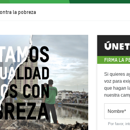
ontra la pobreza
Únet
FIRMA LA P
Si quieres a
voz para exi
que hagan la
nuestra cam
Nombre
*
Por favor, i