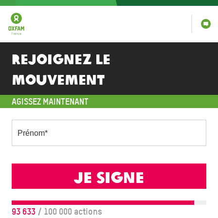
Rejoignez le
mouvement
AGISSEZ MAINTENANT
Prénom
*
Je signe
93 633
/ 100 000 actions